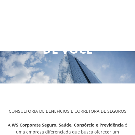
QUEM SOMOS
CONTATO
DEIXE WS
CORPORATE CUIDAR
SEGUROS
DE VOCÊ
CONSULTORIA DE BENEFÍCIOS E CORRETORA DE SEGUROS
A
WS Corporate Seguro, Saúde, Consórcio e Previdência
é
uma empresa diferenciada que busca oferecer um